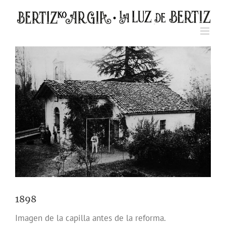
Saltar
al
contenido
Ver
imagen
más
grande
1898
Imagen de la capilla antes de la reforma.