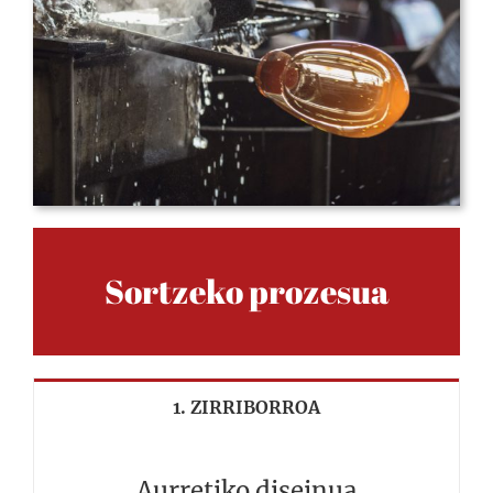
Sortzeko prozesua
1. ZIRRIBORROA
Aurretiko diseinua