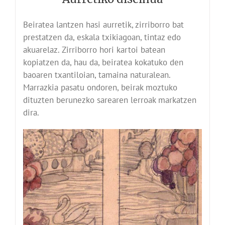
Beiratea lantzen hasi aurretik, zirriborro bat
prestatzen da, eskala txikiagoan, tintaz edo
akuarelaz. Zirriborro hori kartoi batean
kopiatzen da, hau da, beiratea kokatuko den
baoaren txantiloian, tamaina naturalean.
Marrazkia pasatu ondoren, beirak moztuko
dituzten berunezko sarearen lerroak markatzen
dira.