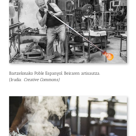
Bartzelonako Poble Espanyol. Beiraren artisautza.
(Irudia:
Creative Commons
)