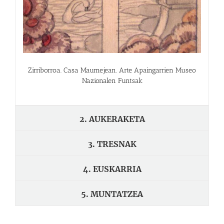
Zirriborroa. Casa Maumejean. Arte Apaingarrien Museo
Nazionalen Funtsak
2. AUKERAKETA
3. TRESNAK
4. EUSKARRIA
5. MUNTATZEA