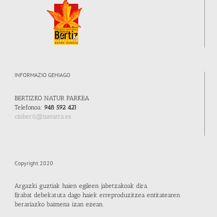
INFORMAZIO GEHIAGO
BERTIZKO NATUR PARKEA
Telefonoa:
948 592 421
cinberti@navarra.es
Copyright 2020
Argazki guztiak haien egileen jabetzakoak dira.
Erabat debekatuta dago haiek erreproduzitzea entitatearen
berariazko baimena izan ezean.