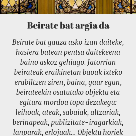
Beirate bat argia da
Beirate bat gauza asko izan daiteke,
hasiera batean pentsa daitekeena
baino askoz gehiago. Jatorrian
beirateak eraikinetan baoak ixteko
erabiltzen ziren, baina, gaur egun,
beirateekin osatutako objektu eta
egitura mordoa topa dezakegu:
leihoak, ateak, sabaiak, altzariak,
berinapeak, publizitate-iragarkiak,
lanparak, erlojuak… Objektu horiek