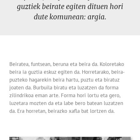
guztiek beirate egiten dituen hori
dute komunean: argia.
Beiratea, funtsean, beruna eta beira da. Koloretako
beira ia guztia eskuz egiten da. Horretarako, beira-
puzteko hagarekin beira hartu, puztu eta biratuz
joaten da. Burbuila biratu eta luzatzen da forma
zilindrikoa eman arte. Forma hori lortu eta gero,
luzetara mozten da eta labe bero batean luzatzen
da. Era horretan, beirazko xafla bat lortzen da.